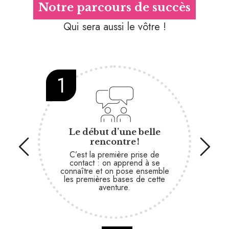
Notre parcours de succès
Qui sera aussi le vôtre !
1
2
Le début d’une belle
rencontre !
C’est la première prise de
On
contact : on apprend à se
notr
connaître et on pose ensemble
vo
les premières bases de cette
vale
aventure.
saure