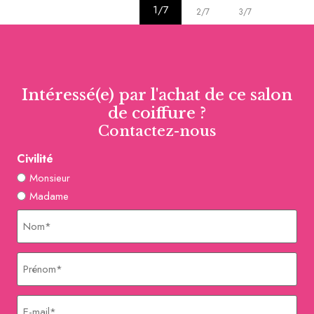
1/7
2/7
3/7
4/7
Intéressé(e) par l'achat de ce salon
de coiffure ?
Contactez-nous
Civilité
Monsieur
Madame
Nom
Prénom
E-
mail