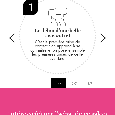
1
2
Le début d’une belle
rencontre !
C’est la première prise de
On
contact : on apprend à se
notr
connaître et on pose ensemble
vo
les premières bases de cette
vale
aventure.
saure
1/7
2/7
3/7
4/7
Intéressé(e) par l'achat de ce salon