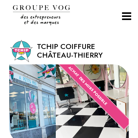
Aller
au
contenu
TCHIP COIFFURE
CHÂTEAU-THIERRY
ACHAT DES MURS POSSIBLE