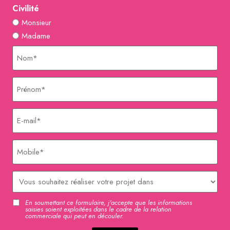
Civilité
Monsieur
Madame
Nom
Prénom
E-
mail
Mobile
Délai
En soumettant ce formulaire, j'accepte que les informations
RGPD
saisies soient exploitées dans le cadre de la relation
commerciale qui peut en découler.
CAPTCHA