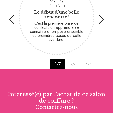
Le début d’une belle
On
rencontre !
notr
vo
C’est la première prise de
vale
contact : on apprend à se
saure
connaître et on pose ensemble
les premières bases de cette
aventure.
1/7
2/7
3/7
4/7
Intéressé(e) par l'achat de ce salon
de coiffure ?
Contactez-nous