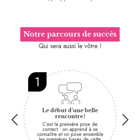
Notre parcours de succès
Qui sera aussi le vôtre !
1
2
Le début d’une belle
On
rencontre !
notr
vo
C’est la première prise de
vale
contact : on apprend à se
saure
connaître et on pose ensemble
les premières bases de cette