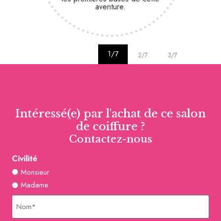
aventure.
1/7
2/7
3/7
4/7
Intéressé(e) par l'achat de ce salon
de coiffure ?
Contactez-nous
Civilité
Monsieur
Madame
Nom